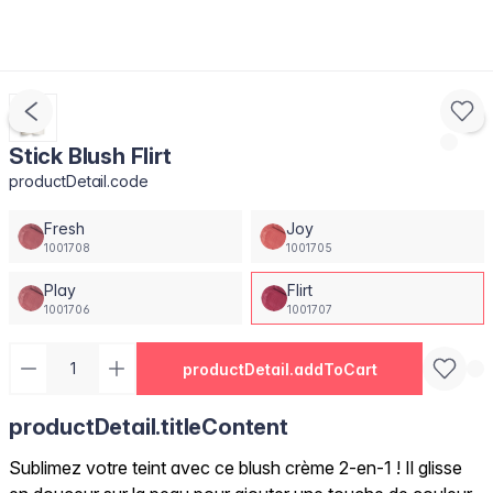
Stick Blush Flirt
productDetail.code
Fresh
Joy
1001708
1001705
Play
Flirt
1001706
1001707
productDetail.addToCart
productDetail.titleContent
Sublimez votre teint avec ce blush crème 2-en-1 ! Il glisse