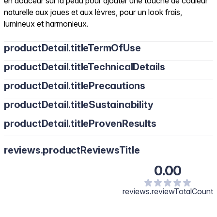
en douceur sur la peau pour ajouter une touche de couleur
naturelle aux joues et aux lèvres, pour un look frais,
lumineux et harmonieux.
productDetail.titleTermOfUse
productDetail.titleTechnicalDetails
productDetail.titlePrecautions
productDetail.titleSustainability
productDetail.titleProvenResults
reviews.productReviewsTitle
0.00
reviews.reviewTotalCount