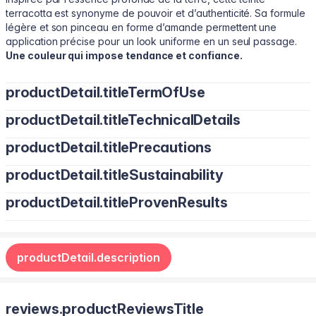
terracotta est synonyme de pouvoir et d’authenticité. Sa formule
légère et son pinceau en forme d’amande permettent une
application précise pour un look uniforme en un seul passage.
Une couleur qui impose tendance et confiance.
productDetail.titleTermOfUse
productDetail.titleTechnicalDetails
Appliquer en fines couches et laisser sécher pour une fixation
parfaite
productDetail.titlePrecautions
Isododécane, diméthicone, cire synthétique, pigments minéraux.
productDetail.titleSustainability
Usage externe uniquement. Éviter le contact avec les yeux.
Suspendre en cas d’irritation. Conserver hors de portée des
productDetail.titleProvenResults
Vegan et sans parabènes. Convient à tous types de peau. Sans
enfants, dans un endroit frais et sec, à l’abri de la lumière directe
cruauté animale. Formulé avec des pigments organiques et des
du soleil.
Couleur mate veloutée qui reste impeccable toute la journée
émollients responsables
productDetail.description
reviews.productReviewsTitle