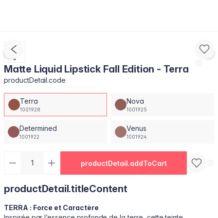
Matte Liquid Lipstick Fall Edition - Terra
productDetail.code
Terra
Nova
1001928
1001925
Determined
Venus
1001922
1001924
productDetail.addToCart
productDetail.titleContent
TERRA : Force et Caractère
Inspirée par l’essence profonde de la terre, cette teinte