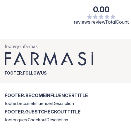
0.00
reviews.reviewTotalCount
footer.joinfarmasi
FOOTER.FOLLOWUS
FOOTER.BECOMEINFLUENCERTITLE
footer.becomeInfluencerDescription
FOOTER.GUESTCHECKOUTTITLE
footer.guestCheckoutDescription