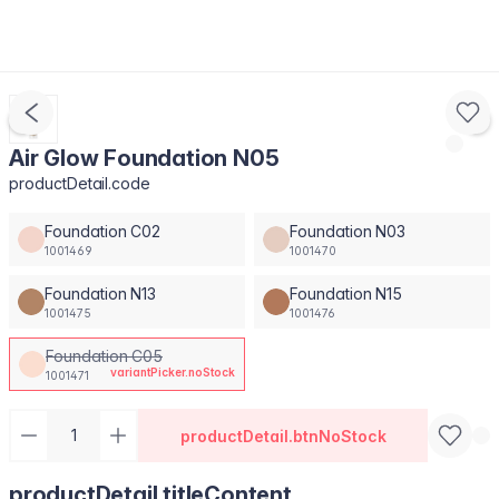
Air Glow Foundation N05
productDetail.code
Foundation C02
Foundation N03
1001469
1001470
Foundation N13
Foundation N15
1001475
1001476
Foundation C05
variantPicker.noStock
1001471
productDetail.btnNoStock
productDetail.titleContent