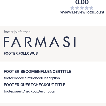
0.00
reviews.reviewTotalCount
footer.joinfarmasi
FOOTER.FOLLOWUS
FOOTER.BECOMEINFLUENCERTITLE
footer.becomeInfluencerDescription
FOOTER.GUESTCHECKOUTTITLE
footer.guestCheckoutDescription