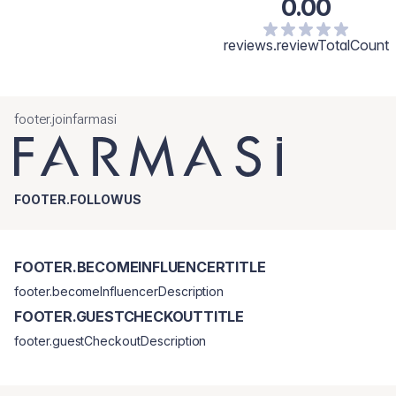
0.00
reviews.reviewTotalCount
footer.joinfarmasi
FOOTER.FOLLOWUS
FOOTER.BECOMEINFLUENCERTITLE
footer.becomeInfluencerDescription
FOOTER.GUESTCHECKOUTTITLE
footer.guestCheckoutDescription