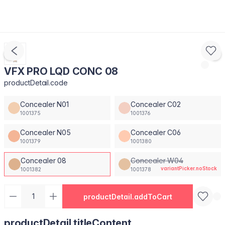
VFX PRO LQD CONC 08
productDetail.code
Concealer N01
Concealer C02
1001375
1001376
Concealer N05
Concealer C06
1001379
1001380
Concealer 08
Concealer W04
variantPicker.noStock
1001382
1001378
productDetail.addToCart
productDetail.titleContent