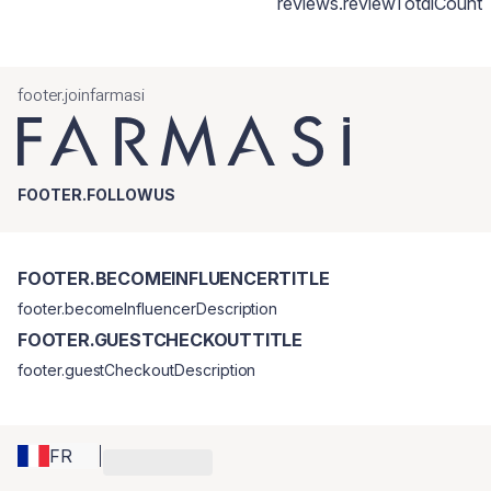
reviews.reviewTotalCount
footer.joinfarmasi
FOOTER.FOLLOWUS
FOOTER.BECOMEINFLUENCERTITLE
footer.becomeInfluencerDescription
FOOTER.GUESTCHECKOUTTITLE
footer.guestCheckoutDescription
FR