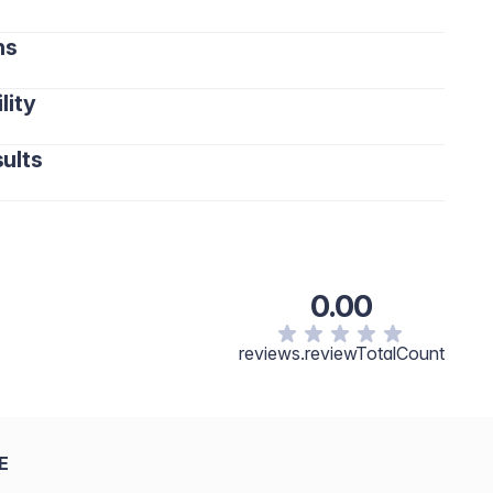
ns
lity
ults
0.00
reviews.reviewTotalCount
E