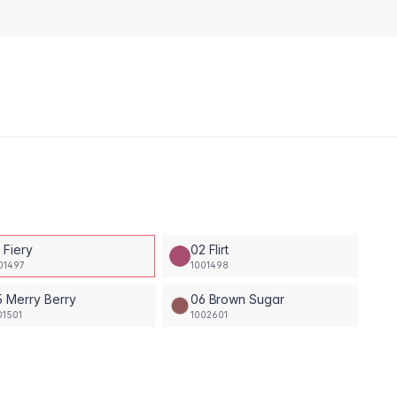
 Fiery
02 Flirt
01497
1001498
 Merry Berry
06 Brown Sugar
01501
1002601