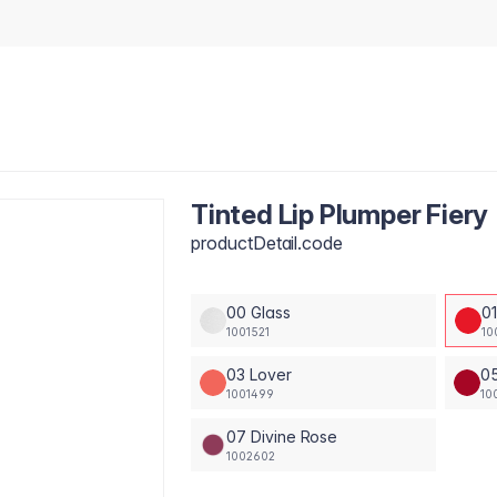
Tinted Lip Plumper Fiery
productDetail.code
00 Glass
01
1001521
10
03 Lover
05
1001499
10
07 Divine Rose
1002602