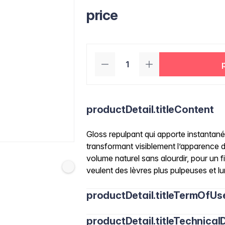
price
productDetail.titleContent
Gloss repulpant qui apporte instantané
transformant visiblement l’apparence d
volume naturel sans alourdir, pour un fin
veulent des lèvres plus pulpeuses et l
productDetail.titleTermOfUs
productDetail.titleTechnicalD