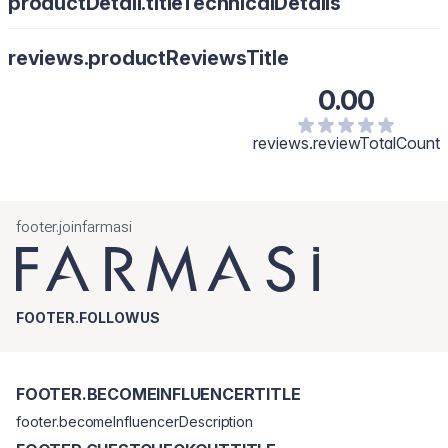
productDetail.titleTechnicalDetails
reviews.productReviewsTitle
0.00
reviews.reviewTotalCount
footer.joinfarmasi
FOOTER.FOLLOWUS
FOOTER.BECOMEINFLUENCERTITLE
footer.becomeInfluencerDescription