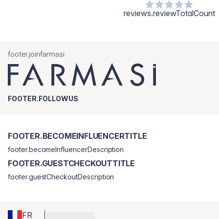
reviews.reviewTotalCount
footer.joinfarmasi
FOOTER.FOLLOWUS
FOOTER.BECOMEINFLUENCERTITLE
footer.becomeInfluencerDescription
FOOTER.GUESTCHECKOUTTITLE
footer.guestCheckoutDescription
FR