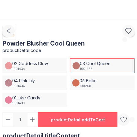
Powder Blusher Cool Queen
productDetail.code
02 Goddess Glow
03 Cool Queen
1001434
1001435
04 Pink Lily
06 Bellini
1001436
1002131
01 Like Candy
1001433
productDetail.addToCart
productDetail.titleContent