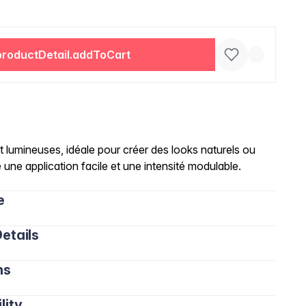
productDetail.addToCart
t lumineuses, idéale pour créer des looks naturels ou
une application facile et une intensité modulable.
e
etails
ns
lity