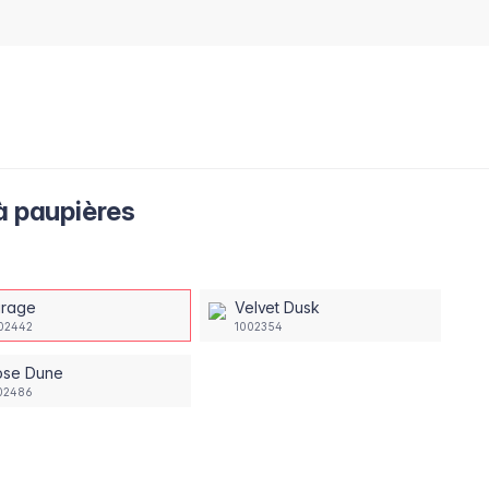
à paupières
irage
Velvet Dusk
02442
1002354
ose Dune
02486