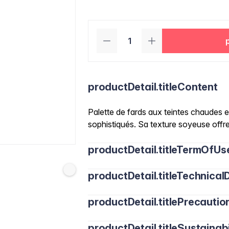
productDetail.titleContent
Palette de fards aux teintes chaudes e
sophistiqués. Sa texture soyeuse offre 
productDetail.titleTermOfUs
productDetail.titleTechnicalD
productDetail.titlePrecautio
productDetail.titleSustainabi