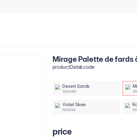
Mirage Palette de fards 
productDetail.code
Desert Sands
M
1002485
10
Violet Skies
R
1002353
10
price