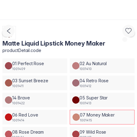
Matte Liquid Lipstick Money Maker
productDetail.code
01 Perfect Rose
02 Au Natural
1001409
1001410
03 Sunset Breeze
04 Retro Rose
1001411
1001412
14 Brave
05 Super Star
1001422
1001413
06 Red Love
07 Money Maker
1001414
1001415
08 Rose Dream
09 Wild Rose