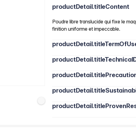
productDetail.titleContent
Poudre libre translucide qui fixe le ma
finition uniforme et impeccable.
productDetail.titleTermOfUs
productDetail.titleTechnicalD
productDetail.titlePrecautio
productDetail.titleSustainabi
productDetail.titleProvenRes