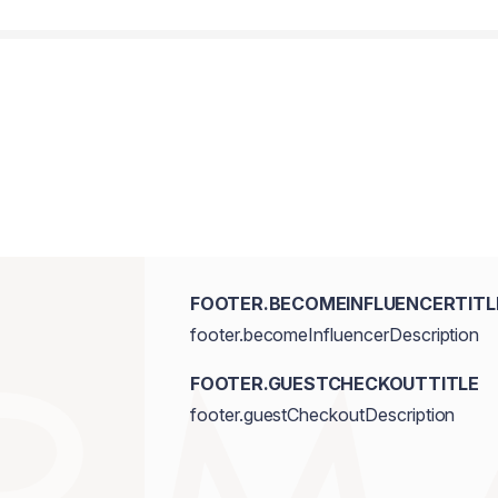
FOOTER.BECOMEINFLUENCERTITL
footer.becomeInfluencerDescription
FOOTER.GUESTCHECKOUTTITLE
footer.guestCheckoutDescription