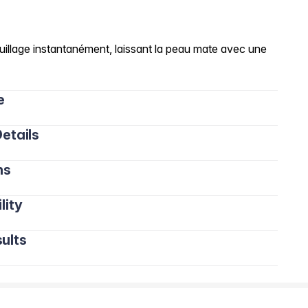
quillage instantanément, laissant la peau mate avec une
e
etails
ns
lity
ults