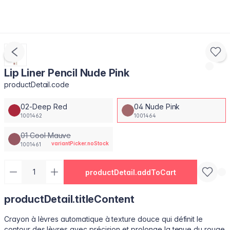
Lip Liner Pencil Nude Pink
productDetail.code
02-Deep Red
04 Nude Pink
1001462
1001464
01 Cool Mauve
variantPicker.noStock
1001461
productDetail.addToCart
productDetail.titleContent
Crayon à lèvres automatique à texture douce qui définit le
contour des lèvres avec précision et prolonge la tenue du rouge