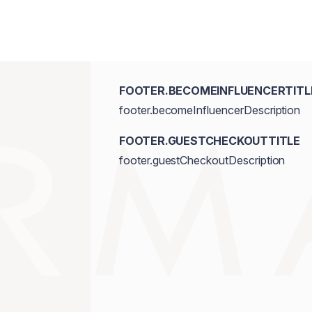
FOOTER.BECOMEINFLUENCERTITL
footer.becomeInfluencerDescription
FOOTER.GUESTCHECKOUTTITLE
footer.guestCheckoutDescription