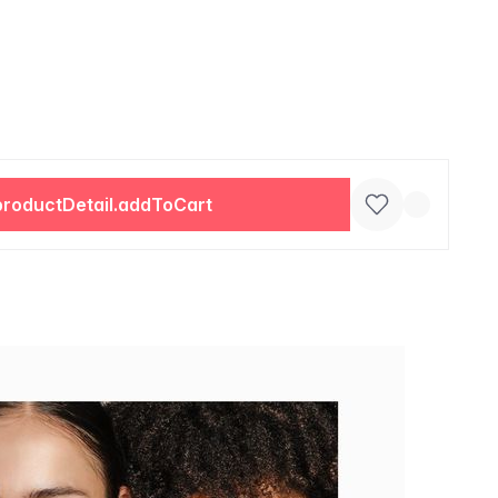
productDetail.addToCart