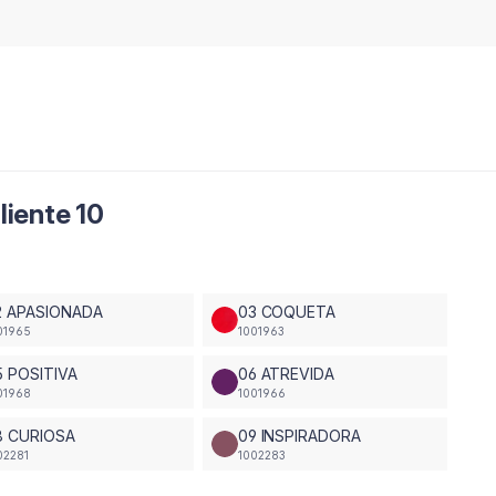
liente 10
2 APASIONADA
03 COQUETA
01965
1001963
5 POSITIVA
06 ATREVIDA
01968
1001966
8 CURIOSA
09 INSPIRADORA
02281
1002283