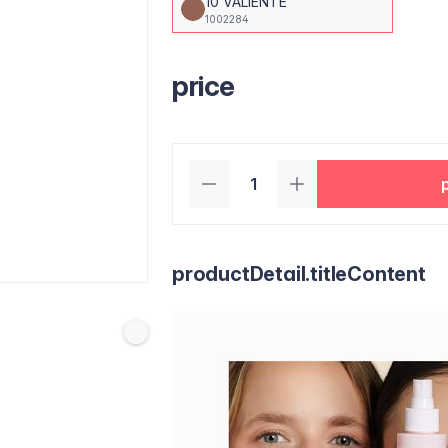
10 VALIENTE
1002284
price
productDetail.titleContent