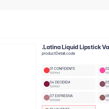
.Latina Liquid Lipstick Va
productDetail.code
01 CONFIDENTE
0
1001964
10
04 DECIDIDA
0
1001967
10
07 EXPRESIVA
0
1002280
10