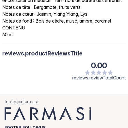
et consulter un médecin. Tenir hors de portée des enfants.
Notes de tête : Bergamote, fruits verts
Notes de cœur : Jasmin, Ylang Ylang, Lys
Notes de fond : Bois de cèdre, musc, ambre, caramel
CONTENU
60 ml
reviews.productReviewsTitle
0.00
reviews.reviewTotalCount
footer.joinfarmasi
FOOTER.FOLLOWUS