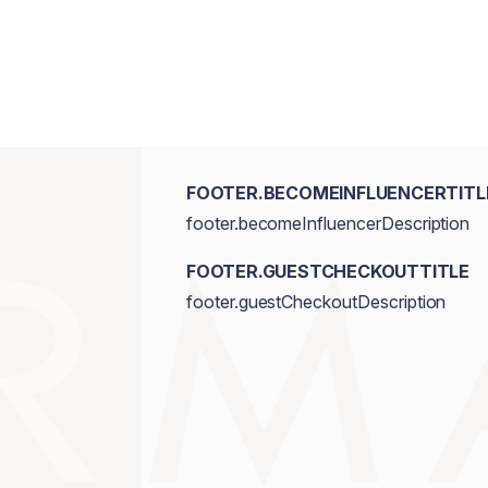
FOOTER.BECOMEINFLUENCERTITL
footer.becomeInfluencerDescription
FOOTER.GUESTCHECKOUTTITLE
footer.guestCheckoutDescription