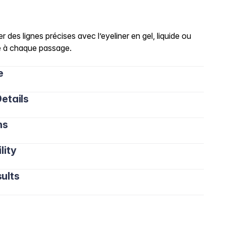
r des lignes précises avec l’eyeliner en gel, liquide ou
de à chaque passage.
e
etails
ns
lity
ults