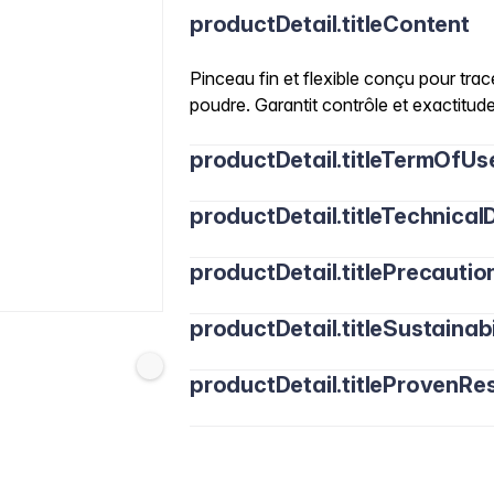
productDetail.titleContent
Pinceau fin et flexible conçu pour trace
poudre. Garantit contrôle et exactitu
productDetail.titleTermOfUs
productDetail.titleTechnicalD
productDetail.titlePrecautio
productDetail.titleSustainabi
productDetail.titleProvenRes