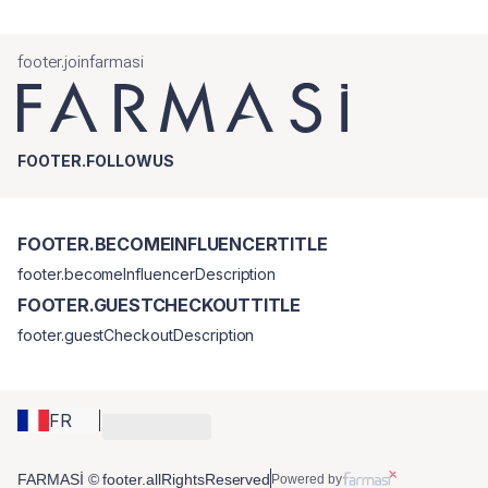
footer.joinfarmasi
FOOTER.FOLLOWUS
FOOTER.BECOMEINFLUENCERTITLE
footer.becomeInfluencerDescription
FOOTER.GUESTCHECKOUTTITLE
footer.guestCheckoutDescription
FR
FARMASİ © footer.allRightsReserved
Powered by