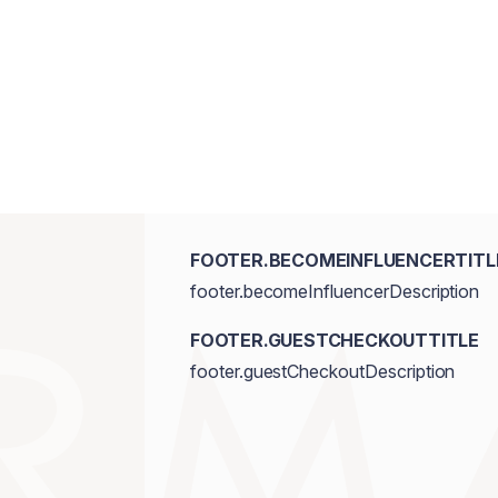
FOOTER.BECOMEINFLUENCERTITL
footer.becomeInfluencerDescription
FOOTER.GUESTCHECKOUTTITLE
footer.guestCheckoutDescription