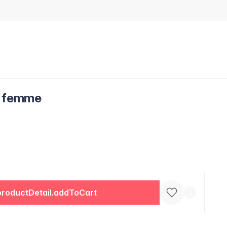
r femme
productDetail.addToCart